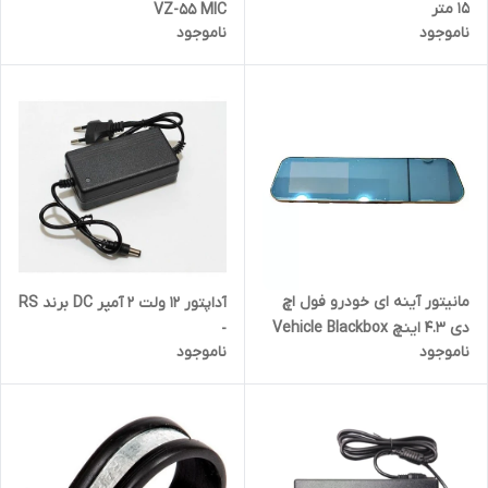
15 متر
VZ-55 MIC
ناموجود
ناموجود
مانیتور آینه ای خودرو فول اچ
آداپتور 12 ولت 2 آمپر DC برند RS
دی 4.3 اینچ Vehicle Blackbox
-
ناموجود
ناموجود
DVR