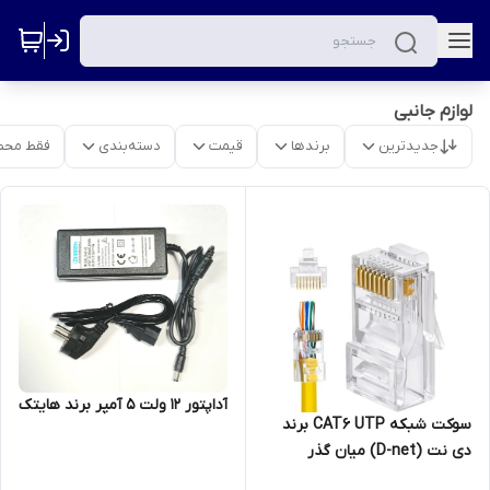
لوازم جانبی
جدیدترین
برندها
قیمت
دسته‌بندی
فقط محص
آداپتور 12 ولت 5 آمپر برند هایتک
سوکت شبکه CAT6 UTP برند
دی نت (D-net) میان گذر