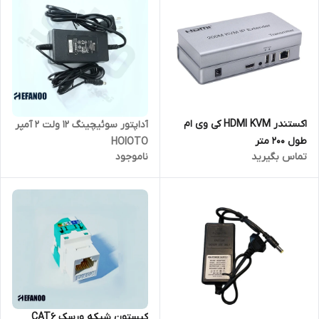
اکستندر HDMI KVM کی وی ام
آداپتور سوئیچینگ 12 ولت 2 آمپر
طول 200 متر
HOIOTO
تماس بگیرید
ناموجود
کیستون شبکه ورسک CAT6