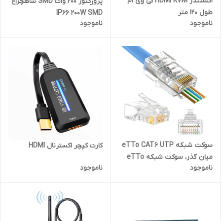
اکستندر HDMI KVM کی وی ام
پروژکتور 200 وات SMD شاهچراغ
طول 120 متر
IP66 200W SMD
ناموجود
ناموجود
سوکت شبکه eTTo CAT6 UTP
کارت کپچر اکسترنال HDMI
میان گذر، سوکت شبکه eTTo
ناموجود
ناموجود
ته باز OPEN END بسته
100عددی