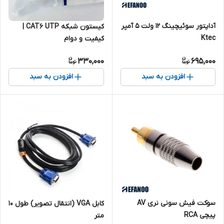
آداپتور سوئیچینگ 12 ولت 5 آمپر
کیستون شبکه CAT6 UTP |
Ktec
کیفیت و دوام
330,000
695,000
افزودن به سبد
افزودن به سبد
سوکت فیش سونی نری AV
کابل VGA (انتقال تصویر) طول 10
پیچی RCA
متر