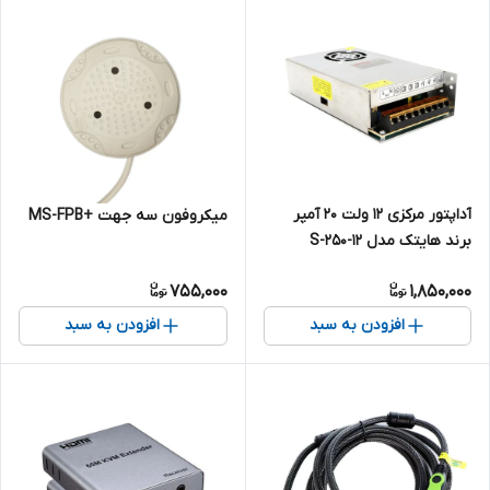
آداپتور مرکزی 12 ولت 20 آمپر
میکروفون سه جهت +MS-FPB
برند هایتک مدل 12-S-250
755,000
1,850,000
افزودن به سبد
افزودن به سبد