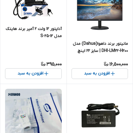
آداپتور 12 ولت 2 آمپر برند هایتک
مدل S-25-12
مانیتور برند داهوا(Dahua) مدل
DHI-LM22-H200 | سایز 22 اینچ
395,000
16,500,000
افزودن به سبد
افزودن به سبد