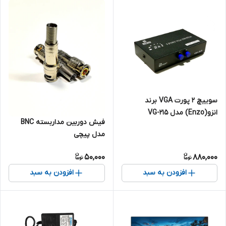
سوییچ 2 پورت VGA برند
انزو(Enzo) مدل VG-215
فیش دوربین مداربسته BNC
مدل پیچی
50,000
880,000
افزودن به سبد
افزودن به سبد