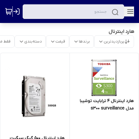
هارد اینترنال
پربازدیدترین
برندها
قیمت
دسته‌بندی
فقط م
هارد اینترنال 4 ترابایت توشیبا
مدل s300 surveillance
هارد اینترنال 500 گیگ سیگیت