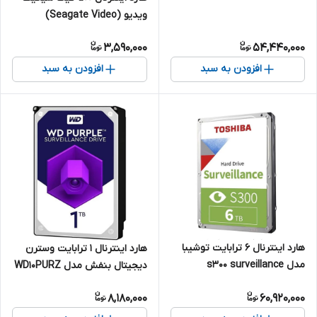
ویدیو (Seagate Video)
3,590,000
54,440,000
افزودن به سبد
افزودن به سبد
هارد اینترنال 6 ترابایت توشیبا
هارد اینترنال 1 ترابایت وسترن
مدل s300 surveillance
دیجیتال بنفش مدل WD10PURZ
(شرکتی)
8,180,000
60,920,000