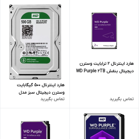
هارد اینترنال 2 ترابایت وسترن
دیجیتال بنفش WD Purple 2TB
(اصلی)
هارد اینترنال 500 گیگابایت
وسترن دیجیتال سبز مدل
تماس بگیرید
تماس بگیرید
WD5000AZRX (شرکتی)