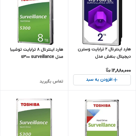
هارد اینترنال 2 ترابایت وسترن
هارد اینترنال 8 ترابایت توشیبا
دیجیتال بنفش مدل
مدل s300 surveillance
WD20PURZ (شرکتی)
12,880,000
افزودن به سبد
تماس بگیرید