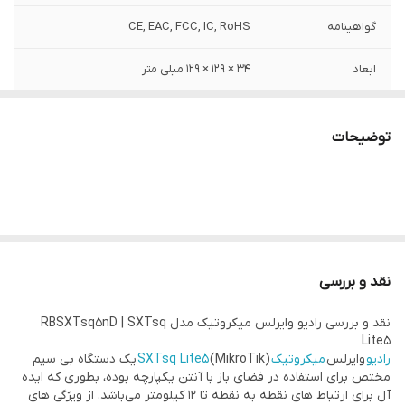
گواهینامه
CE, EAC, FCC, IC, RoHS
ابعاد
34 × 129 × 129 میلی متر
تعداد پورت شبکه
یک عدد (10/100)
توضیحات
نوع اتصال
بی‌سیم (Wi-Fi)
ولتاژ ورودی PoE in
10 الی 30 ولت
اندازه حافظه
16 مگابایت
نقد و بررسی
اندازه رم
64 مگابایت
نقد و بررسی رادیو وایرلس میکروتیک مدل RBSXTsq5nD | SXTsq
سرعت انتقال
300Mbps
Lite5
اطلاعات
رادیو
وایرلس
میکروتیک
(MikroTik)
SXTsq Lite5
یک دستگاه بی سیم
مختص برای استفاده در فضای باز با آنتن یکپارچه بوده، بطوری که ایده
فرکانس قابل
5 گیگاهرتز
آل برای ارتباط های نقطه به نقطه تا 12 کیلومتر می‌باشد. از ویژگی های