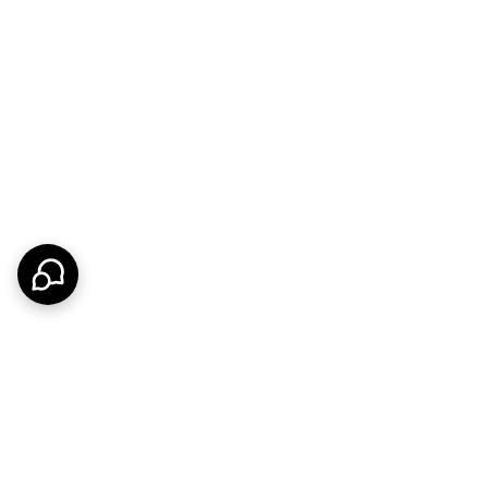
جزئیات فنی
صب