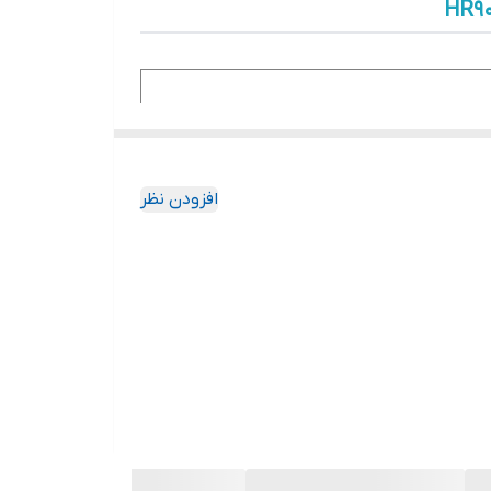
HR90
افزودن نظر
صال، بلکه یک هسته پردازشی هوشمند است که برای
و دقیق کالبدشکافی می‌کنیم.
آداپتور مجزا علاوه بر اشغال فضای زیاد، احتمال خرابی در مسیر برق را
(که ۲۸۰ وات آن اختصاصاً برای خروجی PoE در دسترس است)، یک نیروگاه کوچک برای شبکه شماست. این یعنی شما می‌توانید تمام ۲۴ پورت را همزمان با