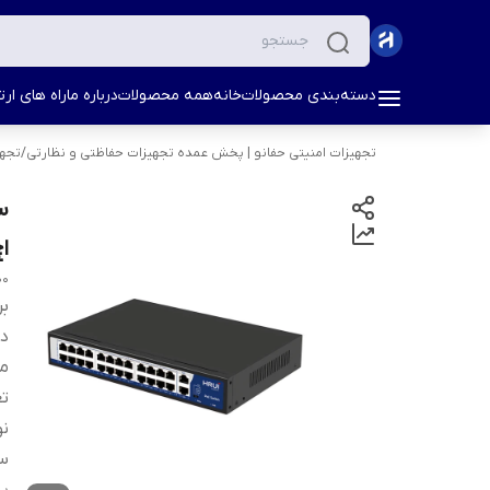
دسته‌بندی محصولات
خانه
همه محصولات
درباره ما
راه های ارتب
تجهیزات امنیتی حفانو | پخش عمده تجهیزات حفاظتی و نظارتی
/
تجهی
اچ
00
بر
دس
م
تع
نو
س