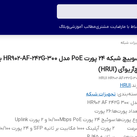
اط با ما
رضایت مشتری
مطالب آموزشی
وبلاگ
زات شبکه
سوییچ شبکه 24
‌آر‌یو‌آی (HRUI)
HRUI HR902-AF-242G-3
ند:
HRUI
ته‌بندی
:
تجهیزات شبکه
دل
:
HR902 AF 242G 300
داد پورت‌ها
:
26 پورت
ع پورت‌ها
:
سوئیچ 24 پورت 10/100Mbps PoE و 2 پورت Uplink
رعت