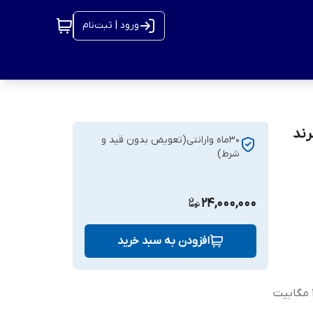
ورود | ثبت‌نام
 پورت PoE مدل HR902-AF-242G-300 برند
۳۰ماه وارانتی(تعویض بدون قید و
شرط)
24,000,000
افزودن به سبد خرید
2 پورت آپلینک ۱۰۰۰ مگابیت بر ثانیه SFP و 24 پورت ۱۰/۱۰۰ مگابیت