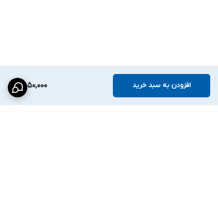
پایداری بالا و مدیریت مناسب ترافیک شبکه
انجام شود.
---
قابلیت Extend برای افزایش فاصله تا 250 متر
یکی از قابلیت‌های مهم این سوئیچ،
حالت Extend
است که از طریق DIP
Switch فعال می‌شود. در این حالت، پورت‌های
3 و 4
می‌توانند برق و دیتا
افزودن به سبد خرید
9,550,000
را تا فاصله
250 متر
منتقل کنند.
در حالت Extend سرعت انتقال داده به
10Mbps
کاهش می‌یابد اما امکان
انتقال اطلاعات و برق در فواصل طولانی فراهم می‌شود. این ویژگی برای
پروژه‌هایی مانند:
پارکینگ‌ها
برگشت به بالا
سوله‌ها و کارخانه‌ها
محوطه‌های بزرگ
محیط‌های بیرونی
بسیار کاربردی است.