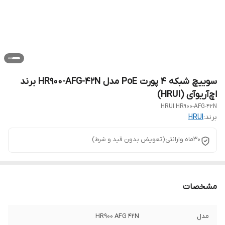
سوییچ شبکه 4 پورت PoE مدل HR900-AFG-42N برند
اچ‌آر‌یو‌آی (HRUI)
HRUI HR900-AFG-42N
برند:
HRUI
۳۰ماه وارانتی(تعویض بدون قید و شرط)
مشخصات
مدل
HR900 AFG 42N