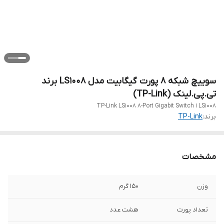
سوییچ شبکه 8 پورت گیگابیت مدل LS1008 برند
تی.پی.لینک (TP-Link)
LS1008 ا TP-Link LS1008 8-Port Gigabit Switch
برند:
TP-Link
مشخصات
وزن
۱۵۰ گرم
تعداد پورت
هشت عدد