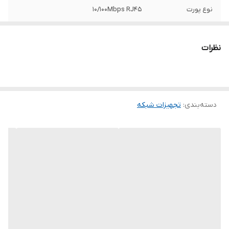
نوع پورت
۱۰/۱۰۰Mbps RJ۴۵
جدول آدرس مک
۱K
نظرات
منبع تغذیه
آداپتور (Output: ۵VDC / ۰.۶A)
دسته‌بندی
:
تجهیزات شبکه