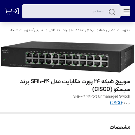
تجهیزات امنیتی حفانو | پخش عمده تجهیزات حفاظتی و نظارتی
/
تجهیزات شبکه
سوییچ شبکه 24 پورت مگابایت مدل SF110-24 برند
سیسکو (CISCO)
SF110-24 24Port Unmanaged Switch
برند:
CISCO
مشخصات