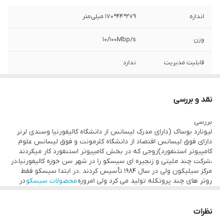
اندازه
۲۷۹*۴۴*۱۷۰ میلی‌متر
وزن
۱۰/۱۰۰Mbp/s
قابلیت مدیریت
ندارد
استانداردها
IEEE 802.3 10BASE-T Ethernet
نقد و بررسی
سرعت انتقال
۳٫۶ mpps
بررسی
لیونارد بوساک (دارای مدرک لیسانس از دانشگاه کالیفورنیا وسندی لرنر
ظرفیت سوئیچینگ
۴٫۸ Gbps
دارای فوق لیسانس اقتصاد از دانشگاه کلرمونت و فوق لیسانس علوم
کامپیوتر استنفورد)زوجی که در بخش کامپیوتر استنفورد کار میکردند
تعداد پورت‌ها
۲۴ عدد ۱۰/۱۰۰
،شرکت چند ملیتی و زنجیره ای سیسکو را در شهر سن خوزه کالیفورنیا،در
مرکز سیلیکون ولی در سال ۱۹۸۴ تأسیس کردند .در ابتدا سیسکو فقط
گواهینامه‌ها
IEEE 802.3 10BASE-T Ethernet,
روتر های چند پروتکله تولید می کرد ولی امروزه
محصولات سیسکو
در
همه جا ، از اتاق خواب گرفته تا شرکت های ارائه دهنده ی خدمات شبکه،
راه یافته اند.
جدول آدرس مک
no
سیسکو با حذف کردن یکسری از ویژگی هایی که ممکن است کاربردی برای
نظرات