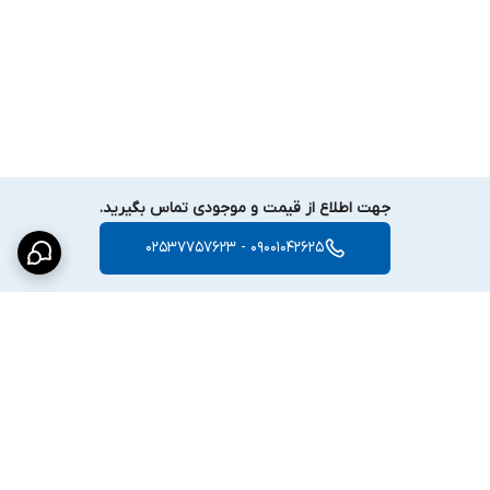
جهت اطلاع از قیمت و موجودی تماس بگیرید.
09001042625 - 02537757623
برگشت به بالا