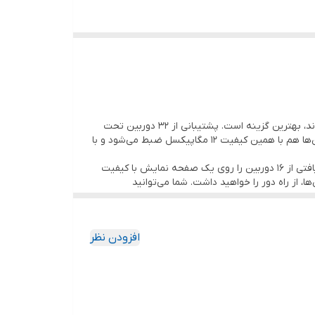
برای پروژه‌های نظارتی که نیاز به ضبط و ذخیره تصاویر به‌صورت دائمی و با کیفیت بالا دارند، بهترین گزینه است. پشتیبانی از 32 دوربین تحت
شبکه تا رزولوشن 12 مگاپیکسل و پشتیبانی از 8 هارد از جمله مهم‌ترین مشخصات این دستگاه است. به‌علاوه تصاویر دریافتی از دوربین‌ها هم با همین کیفیت 12 مگاپیکسل ضبط می‌شود و با
DDNS, DHCP, DNS, Hik
از 16 کانال پلی بک نیز برخوردار است و می‌توانید به‌صورت همزمان تصاویر دریافتی از 16 دوربین را روی یک صفحه نمایش با کیفیت
ها، از راه دور را خواهید داشت. شما می‌توانید
ره و نگهداری تصاویر در اختیار خواهید داشت. اینکه چند روز
ا، فرمت فشرده‌سازی داده‌های ویدیویی، حالت ضبط دستگاه و …
افزودن نظر
ر
دستگاه DS-9632NI-I8
را به‌جای حالت دائم ضبط روی
حالت Motion تنظیم کنید، تعداد روز بیشتری می‌توانید از ظرفیت هارد ویدئو رکوردر استفاده کنید. این دستگاه از فرمت فشرده سازی H.265+ پشتیبانی می‌کند و با حداکثر بهینه‌سازی تصاویر،
است که دوربین‌ها به پورت‌های سوئیچ وصل می‌شوند و یک خروجی از