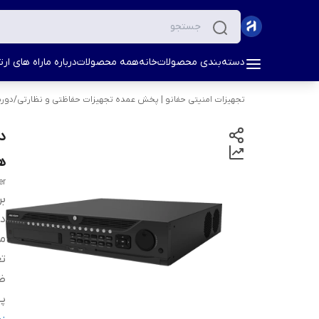
دسته‌بندی محصولات
خانه
همه محصولات
درباره ما
راه های ارتب
تجهیزات امنیتی حفانو | پخش عمده تجهیزات حفاظتی و نظارتی
/
دورب
ها
er
بر
دس
م
تع
ظر
په