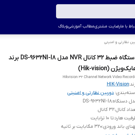
اط با ما
رضایت مشتری
مطالب آموزشی
وبلاگ
ین نظارتی و امنیتی
دستگاه ضبط 32 کانال NVR مدل DS-9632NI-I8 برند
یک‌ویژن (Hik-vision)
Hikvision 32 Channel Network Video Record
ند:
HIK-Vision
ته‌بندی
:
دوربین نظارتی و امنیتی
دل دستگاه
:
DS-9632NI-I8
داد کانال
:
32 کانال
فیت هارد
:
تا 10 ترابایت
نای باند ورودی
:
320 مگابایت بر ثانیه