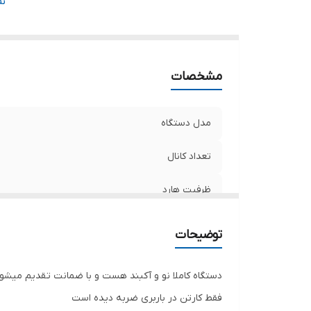
تع
ن
په
رز
رز
مشخصات
خ
ف
پ
مدل دستگاه
ش
پو
تعداد کانال
نح
ظرفیت هارد
اب
و
پهنای باند ورودی
من
توضیحات
تعداد هارد
دستگاه کاملا نو و آکبند هست و با ضمانت تقدیم میشو
پهنای باند خروجی
فقط کارتن در باربری ضربه دیده است