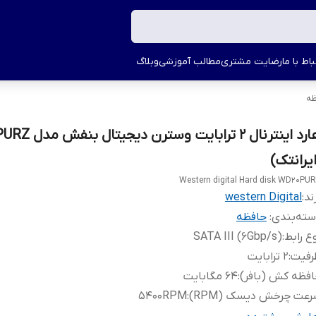
اط با ما
رضایت مشتری
مطالب آموزشی
وبلاگ
ظه
هارد اینترنال 2 ترابایت 
ایرانتک)
Western digital Hard disk WD20PU
ند:
western Digital
ته‌بندی
:
حافظه
ع رابط
:
SATA III (6Gbp/s)
رفیت
:
2 ترابایت
فظه کش (بافر)
:
64 مگابایت
عت چرخش دیسک (RPM)
:
5400RPM