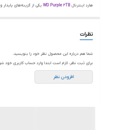
کشور مبدأ برند
هارد اینترنال
WD Purple 2TB
یکی از گزینه‌های پایدار
بهینه، برای استفاده 24/7 بهترین عملکرد را ارائه می‌دهد.
ظرفیت پشتیبانی از دوربین
کشور تولید کننده
---
نظرات
عملکرد و سرعت:
در بخش عملکرد، این هارد با ویژگی‌های زیر پاسخ‌گوی نی
شما هم درباره این محصول نظر خود را بنویسید.
ظرفیت:
2 ترابایت
برای ثبت نظر، لازم است ابتدا وارد حساب کاربری خود شو
رابط انتقال:
SATA 3.0
افزودن نظر
فرمت سکتور:
4K
حافظه کش:
64MB
سرعت چرخش:
5400 RPM
>>> این ترکیب باعث افزایش پایداری پردازش اطلاعات، 