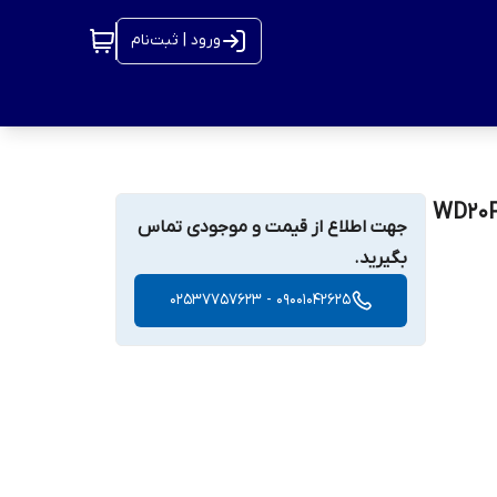
ورود | ثبت‌نام
وسترن دیجیتال بنفش مدل WD20PURZ
جهت اطلاع از قیمت و موجودی تماس
بگیرید.
09001042625 - 02537757623