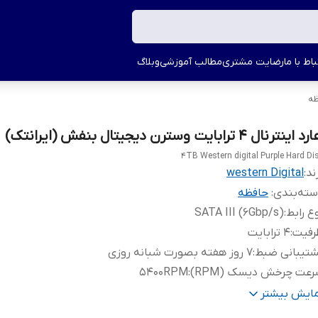
اط با ما
رضایت مشتری
مطالب آموزشی
وبلاگ
ظه
 اینترنال 4 ترابایت وسترن دیجیتال بنفش (ایرانتک)
4TB Western digital Purple Hard Di
ند:
western Digital
ته‌بندی
:
حافظه
ع رابط
:
SATA III (6Gbp/s)
رفیت
:
4 ترابایت
شتیبانی ضبط
:
7 روز هفته بصورت شبانه روزی
عت چرخش دیسک (RPM)
:
5400RPM
تیبانی از کیفیت
:
4K
مایش بیشتر
ور تولید کننده
:
تایلند