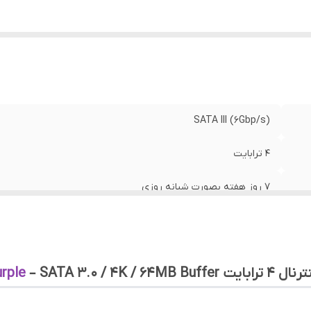
فظه کش (بافر)
:
64 مگابایت
فیت پشتیبانی از دوربین
:
64 عدد
ور مبدأ برند
:
ایالات متحده آمریکا
SATA III (6Gbp/s)
4 ترابایت
7 روز هفته بصورت شبانه روزی
5400RPM
4K
ل ۴ ترابایت
– SATA 3.0 / 4K / 64MB Buffer
rple
تایلند