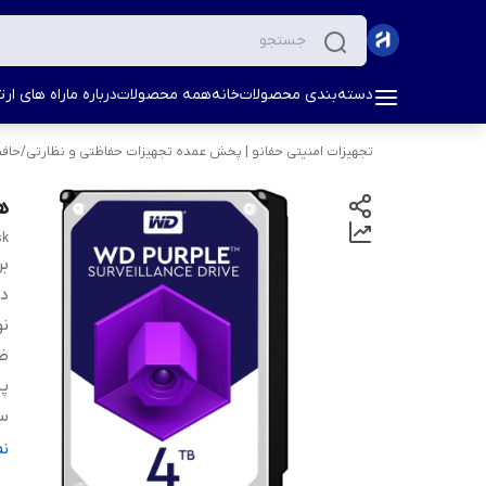
دسته‌بندی محصولات
خانه
همه محصولات
درباره ما
راه های ارتب
تجهیزات امنیتی حفانو | پخش عمده تجهیزات حفاظتی و نظارتی
/
حاف
هارد
sk
بر
دس
نو
ظ
پ
سر
پش
ن
کش