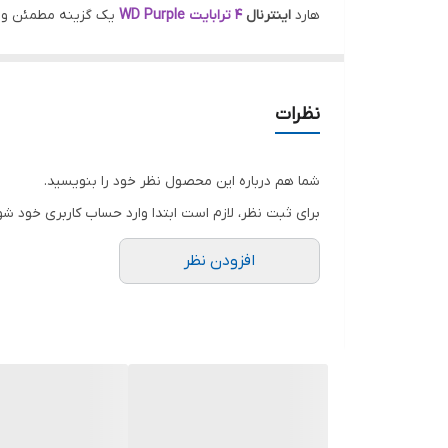
حافظه کش (بافر)
هارد
اینترنال
۴ ترابایت WD Purple
یک گزینه مطمئن و پا
برای دستگاه‌های
DVR
و
NVR
و همچنین سیستم‌های خانگی
ظرفیت پشتیبانی از دوربین
کشور مبدأ برند
---
نظرات
عملکرد و سرعت:
این هارد با مشخصات زیر، عملکرد یکنواخت و قابل‌اعتمادی
شما هم درباره این محصول نظر خود را بنویسید.
ظرفیت:
4 ترابایت
برای ثبت نظر، لازم است ابتدا وارد حساب کاربری خود شو
رابط انتقال:
SATA 3.0
افزودن نظر
فرمت سکتور:
4K
حافظه کش:
64 مگابایت
سرعت چرخش:
5400 RPM
>>> ترکیب بافر 64MB و معماری 4K، باعث بهبود مدیریت داده‌ها و افزایش ثبات عملکرد در ذخیره‌سازی طولانی‌مدت می‌شود.