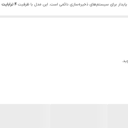
64 مگابایت
یدار برای سیستم‌های ذخیره‌سازی دائمی است. این مدل با ظرفیت
۴ ترابایت
 و اداری محسوب می‌شود. پایداری بالا و عمر طولانی، این مدل را به یک هار
64 عدد
ایالات متحده آمریکا
 را ارائه می‌دهد:
ید.