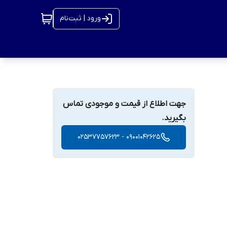
ورود | ثبت‌نام
جهت اطلاع از قیمت و موجودی تماس
بگیرید.
09001042625 - 02537757623