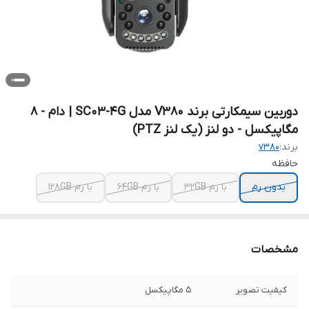
دوربین سیمکارتی برند V380 مدل SC03-4G | دام - 8
مگاپیکسل - دو لنز (یک لنز PTZ)
برند:
v380
حافظه
بدون رم
با رم 32GB
با رم 64GB
با رم 128GB
مشخصات
کیفیت تصویر
5 مگاپیکسل