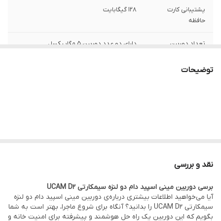
پشتیبانی کارت
128 گیگابایت
حافظه
تعداد دوربین
دارای دو عدد دوربین 5 مگاپیکسل
نوع دید در شب
رنگی و سیاه و سفید ( تا 40 متر )
توضیحات
امکانات
مشاهده آنلاین – ارسال هشدار- مکالمه دو
طرفه – دید در شب -ضد آب و گرد غبار IP66-
سنسور تشخیص حرکت -پخش آژیر-355 درجه
چرخش افقی 90درجه عمودی-تعقیب سوژه
نرم افزار
V380 PRO
نقد و بررسی
برسی دوربین مینی اسپید دام دو لنزه سیمکارتی UCAM D2
آیا می‌خواهید اطلاعات بیشتری درباره‌ی دوربین مینی اسپید دام دو لنزه
سیمکارتی UCAM D2 را بدانید؟ آنگاه برای شروع ماجرا، بهتر است به شما
بگویم که این دوربین یک راه حل هوشمند و پیشرفته برای امنیت خانه و