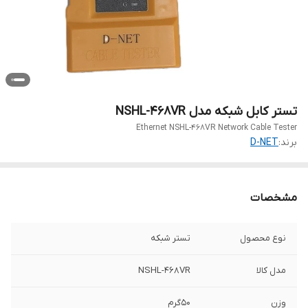
تستر کابل شبکه مدل NSHL-468VR
Ethernet NSHL-468VR Network Cable Tester
برند:
D-NET
مشخصات
نوع محصول
تستر شبکه
مدل کالا
NSHL-468VR
وزن
50گرم