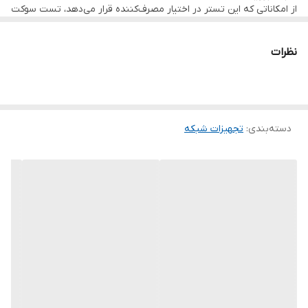
از امکاناتی که این تستر در اختیار مصرف‌کننده قرار می‌دهد، تست سوکت
RJ45 (کابل LAN) و RJ11 (کابل تلفن) است. از آنجایی که این کابل‌ها، از
تعدادی سیم تشکیل شده‌اند، امکان وقوع اشتباه انسانی در سوکت‌زدن
همواره وجود دارد که با وجود این دستگاه تستر می‌توان از وقوع اشتباه
نظرات
مطلع شد.
شما به عنوان کاربر این دستگاه می توانید از وقوع اشتباه در اتصال،
اتصال کوتاه (اتصالی) و عدم اتصال صحیح باخبر شوید و در جهت رفع
مشکل اقدام کنید. قسمت راه دور این تستر را می‌توان برای کابل‌هایی به
طول 300 متر هم مورد استفاده قرار داد که متراژ ایده‌آلی است. انرژی
دسته‌بندی
:
تجهیزات شبکه
برق مورد نیاز تستر به وسیله‌ی یک عدد باتری کتابی 9 ولتی تامین
می‌شود که تا مدت‌ها از عهده راه‌اندازی دستگاه بر خواهد آمد.
اگر یک مهندس شبکه هستید، تستر شبکه دی نت یکی از آن چیزهایی
است که باید همواره به همراه داشته‌باشید.