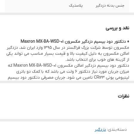
جنس بدنه دزدگیر
پلاستیک
فرکانس دزدگیر
433 مگاهرتز
نقد و بررسی
نوع سنسور
دتکتور دود
♦ دتکتور دود بیسیم دزدگیر مکسرون Maxron MX-BA-WSD-01
مکسرون توسط شرکت بزرگ فراگستر در سال 1395 وارد ایران شد، دزدگیر
موقعیت نصب
فضای داخلی
اماکن مکسرون به دلیل کیفیت بالا و قیمت بسیار مناسب می تواند یکی
از گزینه های خوب برای انتخاب باشد.
نوع اتصال
بی سیم
دتکتور دود بیسیم دزدگیر اماکن مکسرون Maxron MX-BA-WSD-01 که
میزان جریان مورد نیاز دتکتور 6 ولت می باشد که با کمک دو باتری
لیتیومی یونی CR123 تامین می شود. جریان مصرفی دتکتور دود بیسیم
مکسرون Maxron MX-BA-WSD-01 در حالت عادی کمتر از 40 میلی آمپر و
در حالت هشدار کمتر 20 میلی آمپر است، که این کمی مصرف باعث شده
تا باتری 1 سال پاسخگوی نیاز سیستم باشد. فرکانس کاری دتکتور دود
نظرات
مکسرون از استاندارد جهانی 433 مگاهرتز است.
دتکتور دود بیسیم دزدگیر مکسرون Maxron MX-BA-WSD-01 انتقال
اطلاعات به مرکز کنترل با فاصله 150 متری و محدوده قابل تشخیص 20
متری مربعی دود می توان شاره داشت.
تشخیص وجود دود
دسته‌بندی
:
دزدگیر
فرکانس کاری 433 مگاهرتز