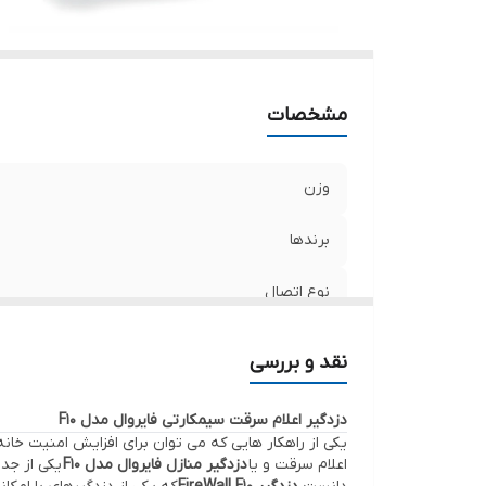
نو
کن
ز
نر
مشخصات
زو
ظ
اع
وزن
ش
برندها
اق
نوع اتصال
تلفن کننده خط ثابت
نقد و بررسی
تلفن کننده سیمکارتی
دزدگیر اعلام سرقت سیمکارتی فایروال مدل F10
یکی از راهکار هایی که می توان برای افزایش امنیت خانه
صفحه نمایش
اعلام سرقت و یا
دزدگیر منازل فایروال مدل F10
یکی از جد