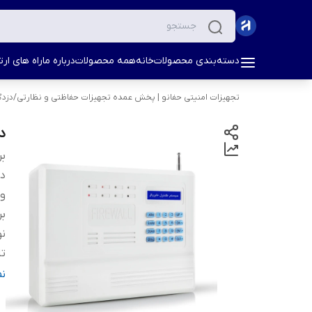
دسته‌بندی محصولات
خانه
همه محصولات
درباره ما
راه های ارتب
تجهیزات امنیتی حفانو | پخش عمده تجهیزات حفاظتی و نظارتی
/
دزدگ
دز
بر
دس
و
بر
نو
تل
تل
ن
ص