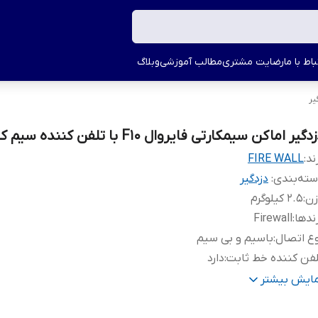
اط با ما
رضایت مشتری
مطالب آموزشی
وبلاگ
یر
دگیر اماکن سیمکارتی فایروال F10 با تلفن کننده سیم کارتی
ند:
FIRE WALL
ته‌بندی
:
دزدگیر
زن
:
2.5 کیلوگرم
ندها
:
Firewall
ع اتصال
:
باسیم و بی سیم
فن کننده خط ثابت
:
دارد
فن کننده سیمکارتی
:
دارد
مایش بیشتر
فحه نمایش
:
دارد