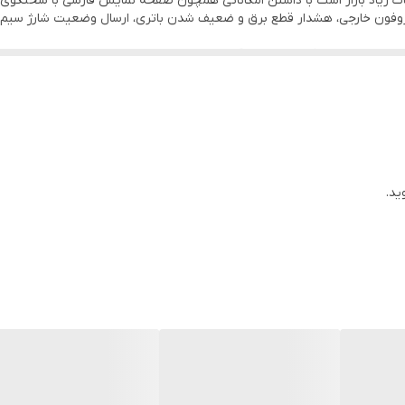
نات زیاد بازار است با داشتن امکاناتی همچون صفحه نمایش فارسی با سخنگوی ف
315MHZ
 شما را با شرکت فایروال بیشتر آشنا کنیم. پس با ما در ادامه همراه باشید.
دارد
8 زون
دارد
8 زون
ید.
7.2 آمپر
دارد
دارد
دو عدد ریموت / فیوز / سیم باتری / دفترچه راهنمای نصب