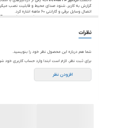
دانست.
دزدگیر FireWall F10
که یکی از دزدگیرهای با امکا
نوع فرکانس
اتصال وسایل برقی و گارانتی 60 ماهه اشاره کرد.
حالا قصد داریم تا قبل از بررسی
دزدگیر اماکن فایروال F10
،
کنترل دزدگیر از طریق نرم افزار
زون بی سیم
نظرات
نرم افزار اندروید و iOS
شما هم درباره این محصول نظر خود را بنویسید.
زون با سیم
برای ثبت نظر، لازم است ابتدا وارد حساب کاربری خود شو
ظرفیت باطری
افزودن نظر
اعلام هشدار قطع برق
شنود صدای محیط
اقلام همراه