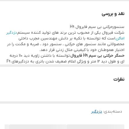
تکنولوژی ساخت
DIP & SMD
مدار
نقد و بررسی
لنز چشمی
203B-203S-202-NN-202S-202B
سنسورحرکتی بی سیم فایروال H9
شرکت فیروال یکی از محبوب ترین برند های تولید کننده سیستم
دزدگیر
اماکن
است که توانسته با تکیه بر دانش مهندسین مجرب داخلی
مدل سنسور
وایرلس
محصولاتی مانند سنسور های حرکتی ، سنسور دود ، ضربه و مگنت را در
اختیار هموطنان خود با کیفیتی مثال زدنی قرار دهد.
پایه نگهدارنده
دارد
حسگر حرکتی بی سیم H9 فایروال
توانسته با داشتن زاویه دید 110 درجه
ای و طول دید 12 متر و ویژگی اعلام ضعیف شدن باتری به دزدگیرهای F9
محافظ در برابر امواج
دارد
و F10 ساخت این شرکت و کارکرد بر روی فرکانس 315 مگاهرتز و از یک
باطری کتابی 9 ولتی جهت تامین انرژی مورد نیاز خود بهره میگیرد که این
محصول را به یکی از رقیبان سرسخت برای تولید کنندگان این حوزه
نظرات
مقاوم در برابر آب
نیست
تبدیل کرده است. برای اینکه بیشتر با این حسگر دزدگیر اماکن بیشتر
آشنا شوید باید در ابتدا عملکرد آن را بشناسید.
جنس بدنه
پلاستیک
قابلیت ها
هشدار در کاهش
از طریق پیامک توسط پنل
سنسور حرکتی بی سیم H9 فایروال
دسته‌بندی
:
دزدگیر
باطری
عملکرد با فرکانس 315MHZ
امکان تنظیم کردن برروی سایر تجهیزات 315MHZ
طول دید 12M
وزن
200gr