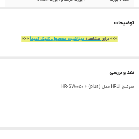
پهنای باند
۱Gbps
توضیحات
جنس بدنه
پلاستیک
>>>
برای مشاهده
دیتاشیت محصول، کلیک کنید!
<<<
نقد و بررسی
سوئیچ HRUI مدل (plus) + HR-SW0050