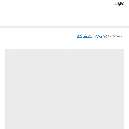
نظرات
دسته‌بندی
:
تجهیزات شبکه
سوئیچ شبکه اترنت دارای ۴ پورت و ۱ پورت آپلینک ۱۰۰/۱۰ دارای پهنای
باند ۱Gbps بدنه پلاستیکی
Product Brand:
hrui
Product Currency:
IRR
Product Price:
270000
Product In-Stock:
InStock
معرفی سوئیچ + HR-SW0050
سوئیچ HRUI مدل (plus) + HR-SW0050
یک سوئیچ
5
پورت
غیر
مدیریتی
است. این سوئیچ قابلیت POE
ندارد
. همچنین پهنای باند این
سوئیچ
10.8
گیگابایت است که می تواند به خوبی وظیفه انتقال داده های