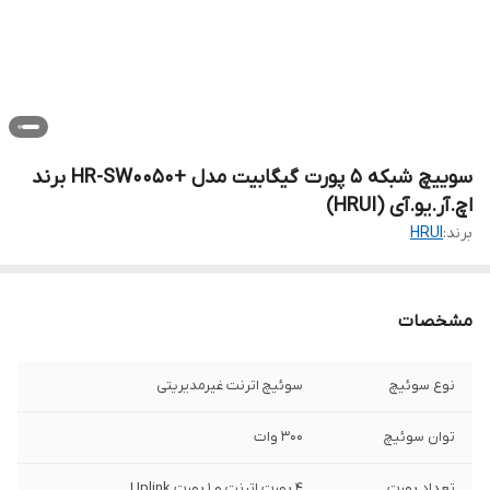
سوییچ شبکه 5 پورت گیگابیت مدل +HR-SW0050 برند
اچ.آر.یو.آی (HRUI)
برند:
HRUI
مشخصات
نوع سوئیچ
سوئیچ اترنت غیرمدیریتی
توان سوئیچ
300 وات
تعداد پورت
4 پورت اترنت و 1 پورت Uplink