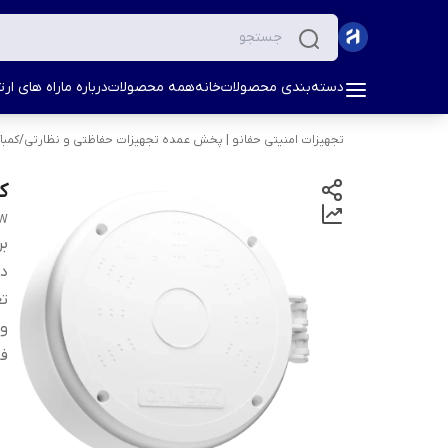
دسته‌بندی محصولات
خانه
همه محصولات
درباره ما
راه های ارتب
تجهیزات امنیتی حفانو | پخش عمده تجهیزات حفاظتی و نظارتی
/
کمب
کم
CW
بر
دس
تع
و
ف