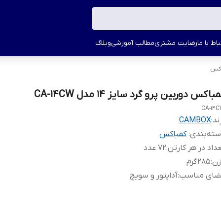
اط با ما
رضایت مشتری
مطالب آموزشی
وبلاگ
اکس
باکس دوربین پرو گرد سایز 14 مدل CA-14CW
CA-14
ند:
CAMBOX
ته‌بندی
:
کمباکس
داد در هر کارتن
:
72 عدد
زن
:
285 گرم
ضای مناسب
:
آداپتور و سویچ