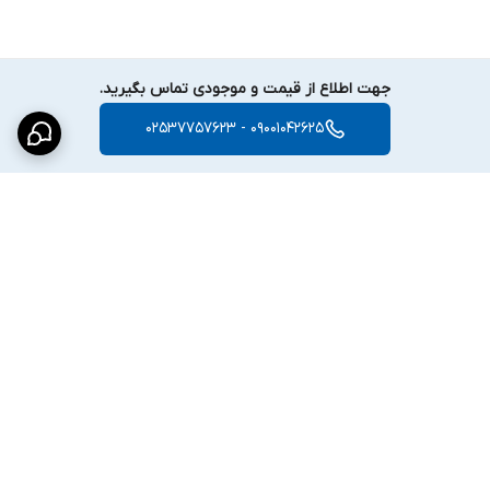
جهت اطلاع از قیمت و موجودی تماس بگیرید.
09001042625 - 02537757623
سایر قابلیت‌ها و توضیحات
از دیگر امکانات و خصوصیات برجسته
RBcAPGi-5acD2nD
میتوان به
قابلیت کار در درمای محیطی 40- الی 70+ درجه سانتیگراد , دارا بودن
گواهینامه ها و تائیدیه های بین المللی CE / RED, FCC, IC , EAC ,
برگشت به بالا
ROHS , حداکثر توان مصرف انرژی 24W و ورودی قابلیت PoE IN برای
تامین جریان برق محصول اشاره نمود.