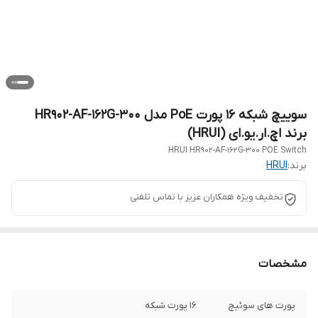
سوییچ شبکه 16 پورت PoE مدل HR902-AF-162G-300
برند اچ‌.ار‌.یو‌.ای (HRUI)
HRUI HR902-AF-162G-300 POE Switch
برند:
HRUI
تخفیف ویژه همکاران عزیز با تماس تلفنی
مشخصات
پورت های سوئیچ
16 پورت شبکه