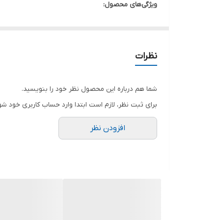
ویژگی‌های محصول:
✅ ساخته‌شده از ورق فلزی مقاوم
✅ قفل کلیدی برای امنیت بیشتر
✅ طراحی شیک و ساده
نظرات
⚪ موجود در رنگ سفید
✅ مناسب برای نصب‌های حرفه‌ای، پروژه‌ها، یا نظم‌دهی 
شما هم درباره این محصول نظر خود را بنویسید.
محصول اختصاصی حفانو
– تست‌شده و تأییدشده توسط 
برای ثبت نظر، لازم است ابتدا وارد حساب کاربری خود شو
با PRO PACK1 یه نصب تمیز و منظم رو تجربه کن 🛠
افزودن نظر
ارسال سریع ⏱ | بسته‌بندی امن 📦 | پشتیبانی واقعی 