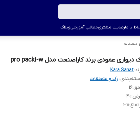
اط با ما
رضایت مشتری
مطالب آموزشی
وبلاگ
 متعلقات
 دیواری عمودی برند کاراصنعت مدل pro pack1-w
ند:
Kara Sanat
ته‌بندی
:
رک و متعلقات
مق
:
16
رض
:
40
تفاع
:
38