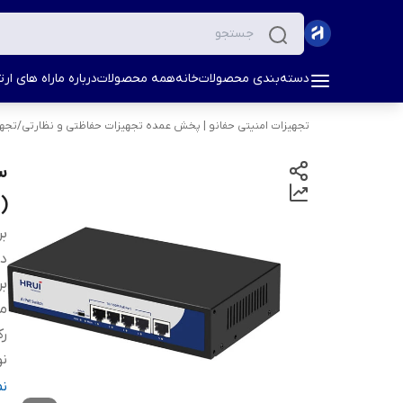
دسته‌بندی محصولات
خانه
همه محصولات
درباره ما
راه های ارتب
تجهیزات امنیتی حفانو | پخش عمده تجهیزات حفاظتی و نظارتی
/
تجهی
(HRUI)
بر
دس
بر
م
رک
نو
ن
ن