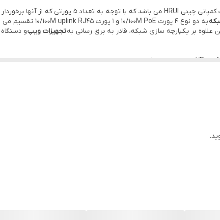
HRUI مدل HR900-AF-41N یکی از محصولات کمپانی چینی RUI
5 عدد
که
به دو نوع 4 پورت 0M PoE
ین علاوه بر یکپارچه سازی شبکه، قادر به برق رسانی به
تجهیزات ویپ
و دستگاه 
1 گیگابیت بر ثانیه
، بنابراین سرعت انتقال داده ها در بستر شبکه میان سوئیچ و دستگاه های متصل ب
ه
ید.
بکه
ن تحت شبکه
سوئیچ وجود دارد که موجب میشود تا قادر باشید هر کدام از کابل های crossover و