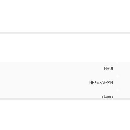
داد پورت
:
5 عدد
رفیت سویچینگ
:
1 گیگابیت بر ثانیه
HRUI
HR900-AF-41N
رومیزی
مگابیتی
غیر مدیریتی, PoE