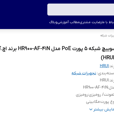
اط با ما
رضایت مشتری
مطالب آموزشی
وبلاگ
زات شبکه
سوییچ شبکه 5 پورت PoE مدل -41N
ند:
HRUI
ته‌بندی
:
تجهیزات شبکه
ند
:
HRUI
دل
:
HR900-AF-41N
مونت/ رومیزی
:
رومیزی
ع پورت
:
مگابیتی
وع سوییچ
:
غیر مدیریتی, PoE
مایش بیشتر