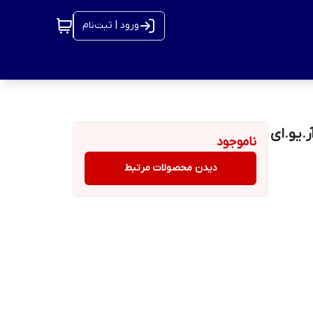
ورود | ثبت‌نام
HR900-AF برند اچ.آر.یو.ای
ناموجود
دیدن محصولات مرتبط