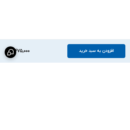
پایداری مناسب و مدیریت مناسب ترافیک داده
برقرار کند.
---
قابلیت VLAN برای ایزوله‌سازی پورت‌ها
سوئیچ
HR902-AF-42N
از
VLAN Mode
پشتیبانی می‌کند. در این حالت
افزودن به سبد خرید
4,475,000
پورت‌های
1 تا 4
از یکدیگر جدا می‌شوند و تنها با
پورت‌های 5 و 6
(Uplink)
ارتباط برقرار می‌کنند.
این قابلیت باعث افزایش امنیت شبکه و جلوگیری از ارتباط مستقیم
بین دستگاه‌های متصل به پورت‌های PoE می‌شود و برای
شبکه‌های
دوربین مداربسته
بسیار کاربردی است.
برگشت به بالا
---
قابلیت Extend
این سوئیچ دارای
Extend Mode
است که در آن فاصله انتقال داده در
پورت‌های
1 تا 4
افزایش می‌یابد.