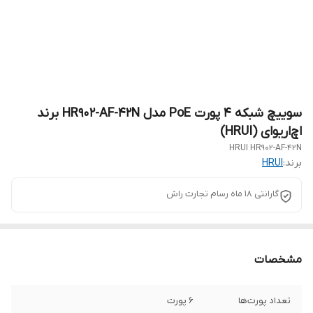
سوییچ شبکه 4 پورت PoE مدل HR902-AF-42N برند
اچ‌ار‌یو‌ای (HRUI)
HRUI HR902-AF-42N
برند:
HRUI
گارانتی 18 ماه رسام تجارت راش
مشخصات
تعداد پورت‌ها
6 پورت