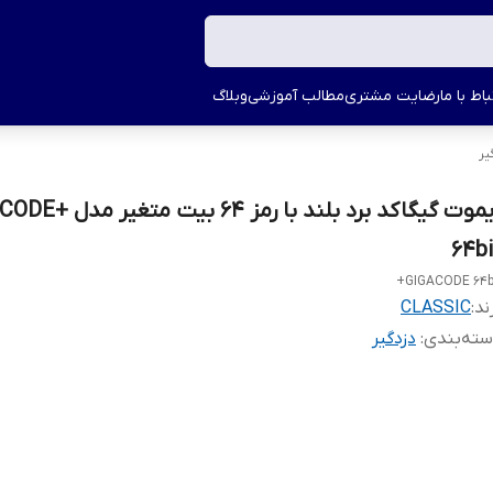
اط با ما
رضایت مشتری
مطالب آموزشی
وبلاگ
یر
ریموت گیگاکد برد بلند با رمز 
64bi
GIGACODE 64bi
ند:
CLASSIC
ته‌بندی
:
دزدگیر