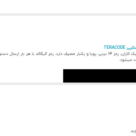
TERACOD
ریموت کلاسیک GIGACODET، با طراحی و ساخت الکترونیک کاران، رمز 64 بیتی، پویا و یکبار مصرف دارد. رمز 
میشود.
ید.