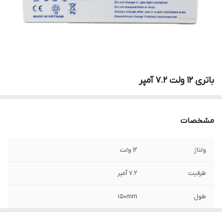
باتری 12 ولت 7.2 آمپر
مشخصات
ولتاژ
12 ولت
ظرفیت
7.2 آمپر
طول
150mm
کشور سازنده
تایلند