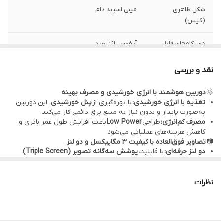
شکل ظاهری
مینی اسپید دام
(کیس)
دستگاه‌های قابل
آیفون , اندروید
استفاده
نقد و بررسی
لنز
4 مگاپیکسل 1080P
🌞
دوربین هوشمند با انرژی خورشیدی و مصرف بهینه
دید در شب
مادون قرمز (IR-cut) – سیاه و سفید , وارم
تغذیه با انرژی خورشیدی:
با بهره‌گیری از
پنل خورشیدی
، این دوربین
لایت – رنگی
به‌صورت پایدار و بدون نیاز به منبع برق دائمی کار می‌کند.
مصرف کم‌انرژی:
طراحی
Low Power
باعث افزایش طول عمر باتری و
کاهش هزینه‌های عملیاتی می‌شود.
کیفیت تصویر
1440×2560 (P)
📷
تصاویر فوق‌العاده با کیفیت 3 مگاپیکسل و دو لنز
دو لنز حرفه‌ای:
با قابلیت
پوشش سه‌گانه تصویر (Triple Screen)
،
زاویه دید
360 درجه افقی , 90 درجه عمودی
زوایای بیشتری را تحت نظارت قرار دهید.
زاویه دید گسترده:
110° تا 155°
برای پوشش حداکثری محیط.
📶
اتصال 4G و نظارت از راه‌دور
متراژ دید در شب
60 متر مربع
نظرات
بدون نیاز به Wi-Fi:
با استفاده از
سیم‌کارت (4G/LTE)
، در هر مکانی
قابل نصب است.
نرم‌افزار کنترل کننده
V380-pro
کنترل از طریق موبایل:
مشاهده زنده و مدیریت دوربین از
طریق
اپلیکیشن موبایل
با قابلیت
اشتراک‌گذاری چند کاربره
.