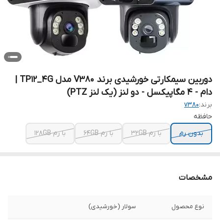
دوربین سیمکارتی خورشیدی برند V380 مدل TP12_4G |
دام - 4 مگاپیکسل - دو لنز (یک لنز PTZ)
برند:
v380
حافظه
بدون رم
با رم 32GB
با رم 64GB
با رم 128GB
مشخصات
نوع محصول
سولار (خورشیدی)