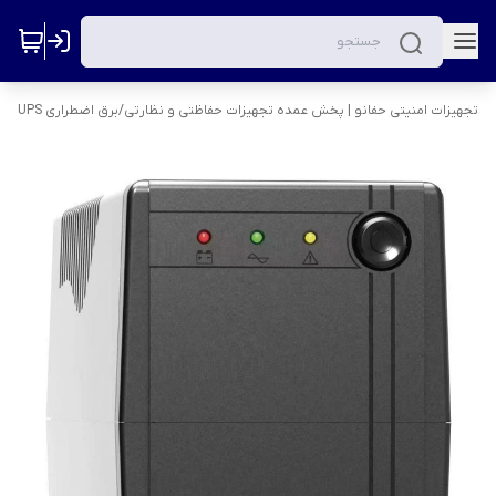
تجهیزات امنیتی حفانو | پخش عمده تجهیزات حفاظتی و نظارتی
/
برق اضطراری UPS