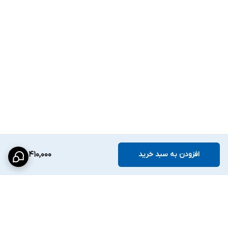
این دستگاه برای آگاهی کاربر از وضعیت سیستم، از بوق‌های هشدار
استاندارد استفاده می‌کند:
حالت باتری (DC):
بوق هر ۸ ثانیه
باتری ضعیف:
بوق هر ۱ ثانیه
اضافه بار (Overloading):
بوق هر ۰.۵ ثانیه
خطا (Fault):
بوق ممتد
---
حفاظت فیزیکی و محیطی
هایک‌ویژن در طراحی این مدل علاوه بر مباحث فنی، به شرایط کاربری نیز
توجه داشته است:
افزودن به سبد خرید
28,410,000
ابعاد دستگاه:
345 × 122 × 192 میلی‌متر
وزن:
حدود
11 کیلوگرم
شرایط عملیاتی:
دمای 0 تا 40 درجه سانتی‌گراد و رطوبت 30٪ تا 90٪
(بدون میعان)