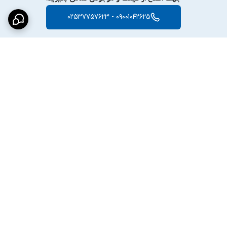
09001042625 - 02537757623
برگشت به بالا
ارسال ویژه
پشتیبانی ۲۴ ساعته
۷ روز ضمانت بازگشت کالا
ضمانت اصالت کالا