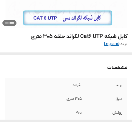
کابل شبکه Cat6 UTP لگراند حلقه 305 متری
برند:
Legrand
مشخصات
برند
لگراند
متراژ
۳۰۵ متری
روکش
Pvc
تست فلوک
پرمننت