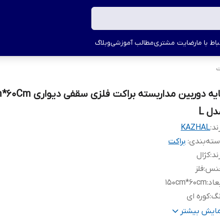
اط با ما
رضایت مشتری
مطالب آموزشی
وبلاگ
ت
پایه دوربین مداربسته براکت فلز
دل L
ند:
KAZHAL
ته‌بندی
:
براکت
ند
:
کژال
نس
:
فلز
عاد
:
150cm*60cm
نگ
:
کوره ای
سته بندی
:
دارد
مایش بیشتر