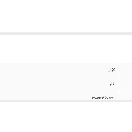
زن
:
2k736gr
تاندارد
:
گلند 16
کژال
فلز
150cm*60cm
کوره ای
دارد