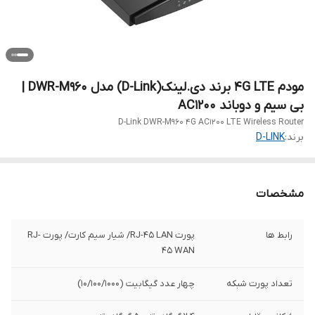
مودم 4G LTE برند دی.لینک(D-Link) مدل DWR-M960 |
بی سیم و دوباند AC1200
D-Link DWR-M960 4G AC1200 LTE Wireless Router
برند:
D-LINK
مشخصات
رابط‌‌ ها
پورت RJ-45 LAN/ شیار سیم کارت/ پورت RJ-
45 WAN
تعداد پورت شبکه
چهار عدد گیگابیت (10/100/1000)