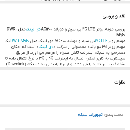
فرکانس قابل
2.4 گیگاهرتز و 5 گیگاهرتز
پشتیبانی
نقد و بررسی
شبکه‌های قابل
3G , 4G , LTE
پشتیبانی
بررسی مودم روتر 4G LTE بی سیم و دوباند AC1200
دی لینک
مدل DWR-
M960
مودم روتر
حداکثر کاربر قابل
4G LTE
32 کاربر
بی سیم و دوباند AC1200 دی لینک مدل
DWR-M960
یک
مودم روتر 4G دو بانده محصولی از شرکت «
دی لینک
» است که امکان
پشتیبانی
دسترسی به شبکه اینترنت تلفن همراه را فراهم می آورد. از طریق
سیمکارت به کاربر امکان اتصال به اینترنت 4G و 3G با نرخ انتقال داده تا
نوع اتصال
بی‌سیم و باسیم
150 مگابیت بر ثانیه را می دهد. و از برج رادیویی به دستگاه (Downlink)
و تا 50 مگابیت بر ثانیه از دستگاه به برج رادیویی (uplink) را فراهم می
تعداد آنتن
چهار آنتن
آورد. با این سرعت کاربر میتواند به راحتی وب گردی کند و موسیقی و
ویدیو ها را از طریق اینترنت به کامپیوتر شخصی و سایر دستگاه ها
نظرات
انتقال دهد.
قدرت آنتن
5dBi
قابلیت پشتیبانی از
دارد
SMS
دسته‌بندی
:
تجهیزات شبکه
پورت USB
دارد