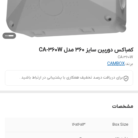
کمباکس دوربین سایز 360 مدل CA-360W
CA-360W
برند:
CAMBOX
برای دریافت درصد تخفیف همکاری با پشتیبانی در ارتباط باشید .
مشخصات
16x16x13
Box Size