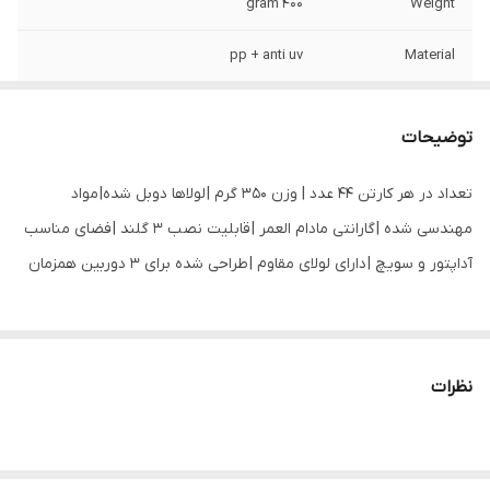
400 gram
Weight
pp + anti uv
Material
توضیحات
تعداد در هر کارتن 44 عدد | وزن 350 گرم | لولاها دوبل شده| مواد
مهندسی شده | گارانتی مادام العمر | قابلیت نصب 3 گلند | فضای مناسب
آداپتور و سویچ | دارای لولای مقاوم | طراحی شده برای 3 دوربین همزمان
نظرات