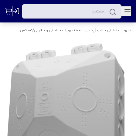
تجهیزات امنیتی حفانو | پخش عمده تجهیزات حفاظتی و نظارتی
/
کمباکس