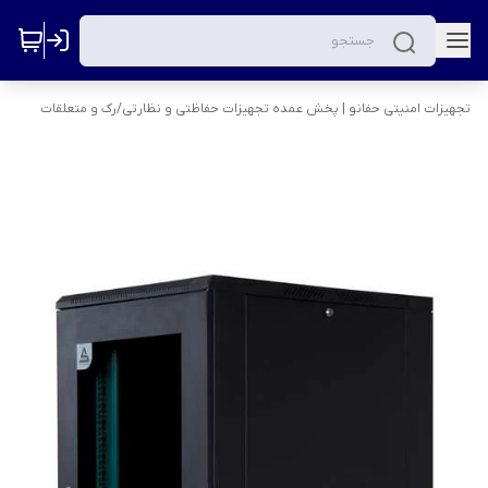
تجهیزات امنیتی حفانو | پخش عمده تجهیزات حفاظتی و نظارتی
/
رک و متعلقات