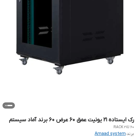
رک ایستاده ۲۱ یونیت عمق ۶۰ عرض ۶۰ برند آماد سیستم
RACK 21U 60
برند:
Amaad system