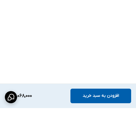
استاندارد 19 اینچ
رک 21U با عرض 60cm و عمق 60cm
مجهز به درب فریم دارجلو و شیشه 4mm سکوریت یا درب مشبک
همراه با قفل سویچی
مجهز به درب پشت تمام فلزی همراه با قفل سویچی
لولای فنری برای سهولت جدا سازی درب رک
پنل بغل همراه با ضامن پنل وقفل سویچی در طرفین رک
دارای چند دریچه با ابعاد مختلف جهت عبور کابل در سقف، کف
ریل عمودی در طرفین رک با قابلیت جابجای به موازات عمق رک
رنگ پودری الکترو استاتیک
افزودن به سبد خرید
30,068,000
چرخ قفل دار و ساده
بسته بندی در کارتن