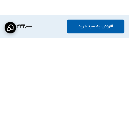
افزودن به سبد خرید
46,332,000
مشخصات فنی
رک ایستاده ۲۷ یونیت عمق
۸۰ عرض ۶۰
:
استاندارد 19 اینچ
رک 27U با عرض 60cm و عمق 80cm
برگشت به بالا
مجهز به درب فریم دارجلو و شیشه 4mm سکوریت یا درب مشبک
مجهز به درب پشت تمام فلزی همراه با قفل سویچی
لولای فنری برای سهولت جدا سازی درب رک
پنل بغل همراه با قفل سویچی در طرفین رک
دارای چند دریچه با ابعاد مختلف جهت عبور کابل در سقف، کف
ریل عمودی در طرفین رک با قابلیت جابجای به موازات عمق رک
ارسال ویژه
پشتیبانی ۲۴ ساعته