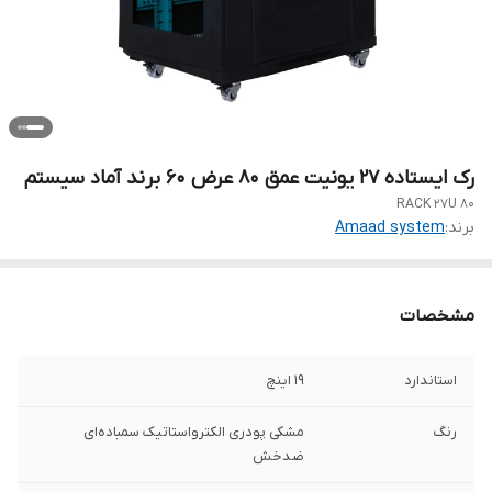
رک ایستاده ۲۷ یونیت عمق ۸۰ عرض ۶۰ برند آماد سیستم
RACK 27U 80
برند:
Amaad system
مشخصات
استاندارد
19 اینچ
رنگ
مشکی پودری الکترواستاتیک سمباده‌ای
ضدخش