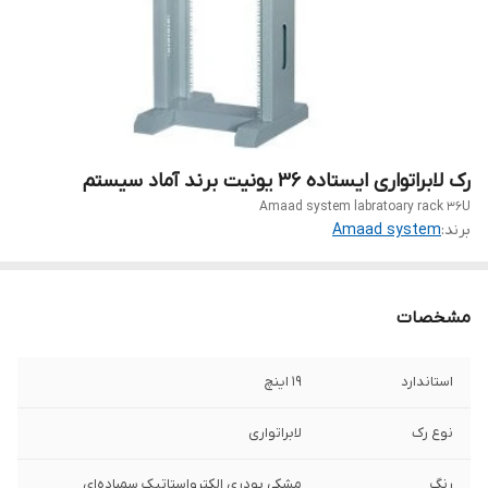
رک لابراتواری ایستاده 36 یونیت برند آماد سیستم
Amaad system labratoary rack 36U
برند:
Amaad system
مشخصات
استاندارد
19 اینچ
نوع رک
لابراتواری
رنگ
مشکی پودری الکترواستاتیک سمباده‌ای