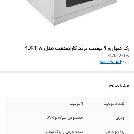
رک دیواری 9 یونیت برند کاراصنعت مدل 9URT-w
RACK 9URT-w
برند:
Kara Sanat
مشخصات
تعداد یونیت
9 یونیت
ویژگی
مخصوص شبکه و DVR
رنگ و ظاهر
بدنه چرمی با رنگ سفید