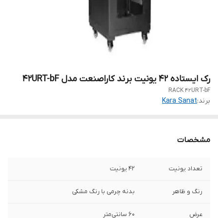
رک ایستاده 42 یونیت برند کاراصنعت مدل 42URT-bF
RACK 42URT-bF
برند:
Kara Sanat
مشخصات
تعداد یونیت
42 یونیت
رنگ و ظاهر
بدنه چرمی با رنگ مشکی
عرض
60 سانتی‌متر