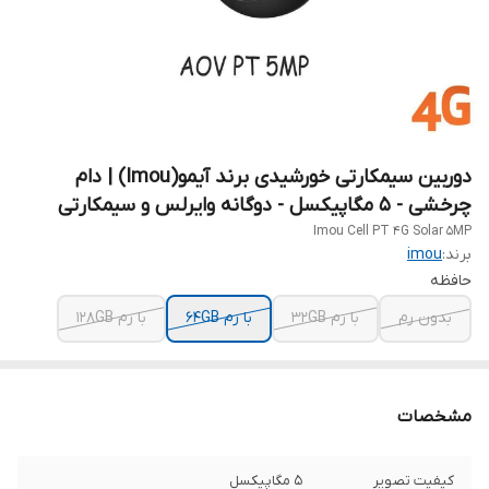
دوربین سیمکارتی خورشیدی برند آیمو(Imou) | دام
چرخشی - 5 مگاپیکسل - دوگانه وایرلس و سیمکارتی
Imou Cell PT 4G Solar 5MP
برند:
imou
حافظه
بدون رم
با رم 32GB
با رم 64GB
با رم 128GB
مشخصات
کیفیت تصویر
5 مگاپیکسل