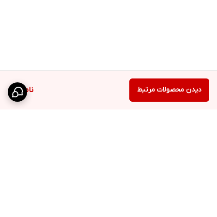
قابلیت دید در شب هوشنمد دوربین چرخشی خورشیدی ایمو سیمکارت
خور :
شب را با هوشمندی روشن کنید این دوربین را میتوان در حالت های
مختلف دید در شب تنظیم کرد و میتوان به صورت خودکار با تشخیص
رویداد به حالت تمام رنگی برگردد تا تصویری واضح و روشن تر را ضبط
دیدن محصولات مرتبط
ناموجود
کند. همچنین میتوانید حالت دید درشب را خاموش کنید و به IR (سیاه و
سفید) تنظیم کنید تا در مصرف انرژی
دوربین مداربسته
صرفه جویی
کنید. تعبیه شدن 4 چراغ LED کمک ویژه ایی به تصویر برداری در شب
کرده است دو چراغ بزرگ در جهات راست و چپ دو چراغ نسبتا کوچک در
بالا و پایین قرار گرفته.
برگشت به بالا