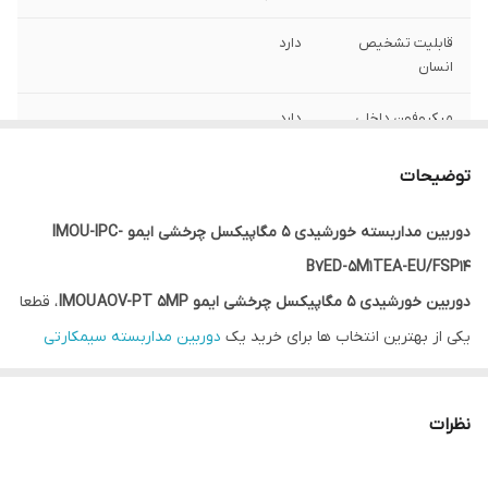
قابلیت تشخیص
دارد
انسان
میکروفون داخلی
دارد
هشدار تشخیص
دارد
توضیحات
حرکت هوش
مصنوعی
دوربین مداربسته خورشیدی 5 مگاپیکسل چرخشی ایمو IMOU-IPC-
B7ED-5M1TEA-EU/FSP14
دارای آنتن
MIMO و Dual Antenna
دوربین خورشیدی 5 مگاپیکسل چرخشی ایمو IMOU AOV-PT 5MP
، قطعا
اپلیکیشن
Imou Life
یکی از بهترین انتخاب ها برای خرید یک
دوربین مداربسته سیمکارتی
است که مستقل از برق شهری عمل کرده و با یک باتری 10000mAh و یک
پنل خورشیدی 5W یک دوربین بی سیم با قابلیت اتصال دوگانه WiFi و
نظرات
4G است یعنی با مودم و هم از طریق سیمکارت می تواند ارتباط برقرار
کند این دوربین مجهز به فناوری AOV (قابلیت ضبط زمان بندی) و با