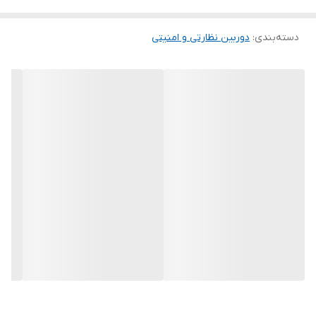
بهره گیری از هوش مصنوعی با تشخیص هوشمند انسان (IMOU
دسته‌بندی
:
دوربین نظارتی و امنیتی
SENSE) و دنبال کردن سوژه متحرک (Auto‑Tracking) و مجهز بودن به
میکروفن و بلندگوی داخلی ، یک سیستم نظارت تصویری کامل 24/7
بدون نیاز به سیم کشی را فراهم می آورد.
تشخیص
رویداد
دوربین خورشیدی 5 مگاپیکسل چرخشی ایمو کد ipc-
b7ed-5motea-eu/fsp14
دوربین خورشیدی 5 مگاپیکسل چرخشی ایمو با کمک گرفتن از هوش