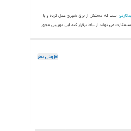
مکارتی
است که مستقل از برق شهری عمل کرده و با
تصال دوگانه WiFi و 4G است یعنی با مودم و هم از طریق سیمکارت می تواند ارتباط برقرار کند این دوربین مجهز
به فناوری AOV (قابلیت ضبط زمان بندی) و با بهره گیری از هوش مصنوعی با تشخیص هوشمند انسان (IMOU SENSE) و دنبال کردن سوژه متحرک (Auto‑Tracking) و مجهز بودن به
افزودن نظر