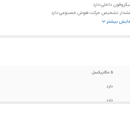
کروفون داخلی
:
دارد
شدار تشخیص حرکت هوش مصنوعی
:
دارد
رای آنتن
:
MIMO و Dual Antenna
مایش بیشتر
پلیکیشن
:
Imou Life
5 مگاپیکسل
دارد
دارد
دارد
MIMO و Dual Antenna