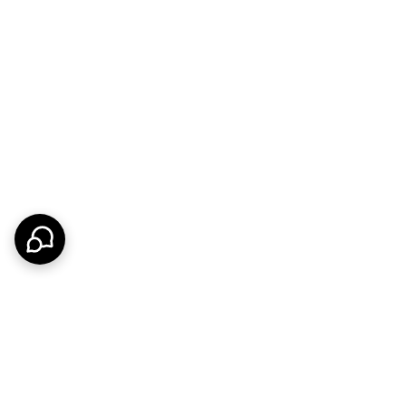
یت 10000 میلی آمپری باتری دوربین خورشیدی 5 مگاپیکسل چرخشی ایمو با همواره شارژ شدن از طریق پنل خورشیدی یک عمر
فناوری پیشرو دوربین خورشیدی 5 مگاپیکسل چرخشی ایمو در دوربین های ایمو یعنی Always-on video استفاده میکند این ویژگی به دوربین اجازه میدهد در صورت عدم وجود رویداد، هر 2
بین مداربسته دوال کروز 3 مگاپیکسل
از سیستم AOR