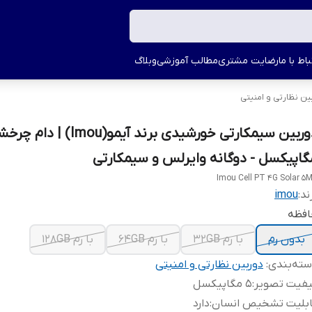
اط با ما
رضایت مشتری
مطالب آموزشی
وبلاگ
ین نظارتی و امنیتی
گاپیکسل - دوگانه وایرلس و سیمکارتی
Imou Cell PT 4G Solar 5
ند:
imou
افظه
بدون رم
با رم 32GB
با رم 64GB
با رم 128GB
ته‌بندی
:
دوربین نظارتی و امنیتی
یفیت تصویر
:
5 مگاپیکسل
ابلیت تشخیص انسان
:
دارد