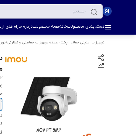
دسته‌بندی محصولات
خانه
همه محصولات
درباره ما
راه های ارتب
تجهیزات امنیتی حفانو | پخش عمده تجهیزات حفاظتی و نظارتی
/
دورب
م
MP
بر
ح
دس
ک
ق