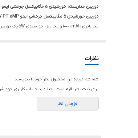
دوربین مداربسته خورشیدی 5 مگاپیکسل چرخشی ایمو IMOU-IPC-B7ED-5M1TEA-EU/FSP14
اپلیکیشن
دوربین خورشیدی 5 مگاپیکسل چرخشی ایمو IMOU AOV-PT 5MP
میکروفن و بلندگوی داخلی ، یک سیستم نظارت تصویری کامل 24/7 بدون نیاز به سیم کشی را فراهم
نظرات
شما هم درباره این محصول نظر خود را بنویسید.
برای ثبت نظر، لازم است ابتدا وارد حساب کاربری خود شو
افزودن نظر