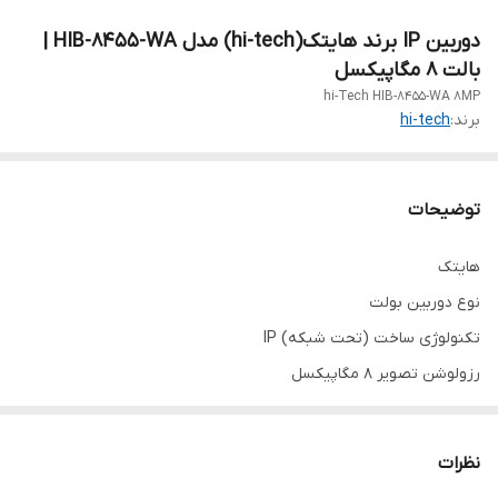
دوربین IP برند هایتک(hi-tech) مدل HIB-8455-WA |
بالت 8 مگاپیکسل
hi-Tech HIB-8455-WA 8MP
برند:
hi-tech
توضیحات
هایتک
نوع دوربین بولت
تکنولوژی ساخت (تحت شبکه) IP
رزولوشن تصویر 8 مگاپیکسل
نوع لنز لنز 3.6 تا 13.5 میلی متر
نوع دید در شب دید در شب رنگی
نظرات
اندازه دید در شب دید در شب 35 متر