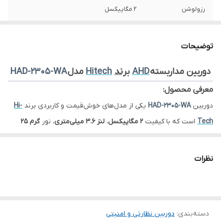
رزولوشن
2 مگاپیکسل
لنز دوربین
3.6mm
توضیحات
نوع دوربین
دام - AHD
دوربین مداربسته
AHD
برند
Hitech
مدل
HAD-2305-WA
جنس بدنه دوربین
پلاستیک (Plastic)
معرفی محصول:
دوربین
HAD-2305-WA
یکی از مدل‌های خوش‌قیمت و کاربردی برند
Hi-
Tech
است که با کیفیت
2 مگاپیکسل
،
لنز 3.6 میلی‌متری
، نور
گرم 25
متری
و وجود
میکروفون داخلی
، انتخابی مناسب برای محیط‌های داخلی و
فضاهای کم‌نور به شمار می‌رود. این مدل با طراحی سبک و بدنه
نظرات
پلاستیکی برای نصب در انواع مکان‌ها کاملاً بهینه شده است.
---
دسته‌بندی
:
دوربین نظارتی و امنیتی
کیفیت تصویر: