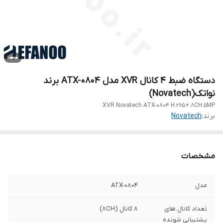
دستگاه ضبط 4 کانال XVR مدل ATX-0804 برند
نواتک(Novatech)
XVR Novatech ATX-0804 H.265+ 8CH 5MP
برند:
Novatech
مشخصات
مدل
ATX-0804
تعداد کانال های
8 کانال (8CH)
پشتیبانی شونده