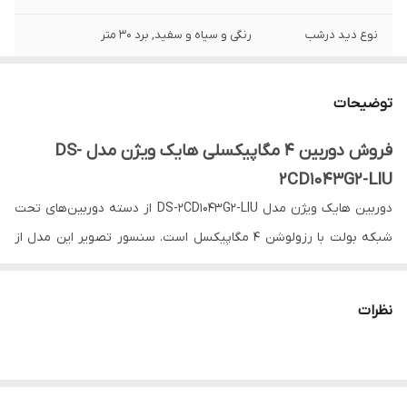
نوع دید درشب
رنگی و سیاه و سفید, برد 30 متر
رزولوشن
4 مگاپیکسل (1520×2688)
توضیحات
لنز دوربین
ثابت (Fixed), 2.8mm میلی‌متر
فروش دوربین 4 مگاپیکسلی هایک ویژن مدل DS-
2CD1043G2-LIU
دوربین هایک ویژن مدل DS-2CD1043G2-LIU از دسته دوربین‌های تحت
شبکه بولت با رزولوشن 4 مگاپیکسل است. سنسور تصویر این مدل از
دوربین Hikvision از نوع CMOS و 1.3 اینچ است. میزان حساسیت نوری
در این دوربین بولت هایک ویژن برابر با 0/005 لوکس بوده دارای فیلتر
نظرات
IR-Cut است. وجود این فیلتر کیفیت تصاویر را در زمان روشنایی و وجود
نور سفید حفظ می‌کند و مانع از اختلال رنگ در تصویر به علت وجود نور
مادون قرمز می‌شود. لنز موجود در آن از نوع ثابت که نیازی به تنظیم