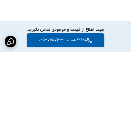
جهت اطلاع از قیمت و موجودی تماس بگیرید.
09001042625 - 02537757623
برگشت به بالا