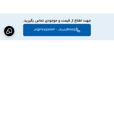
ویژگی‌های شبکه و امنیت:
پشتیبانی از TCP/IP، ICMP، DHCP، DNS، HTTP، RTP، RTSP، NTP،
IGMP، UDP، QoS
جهت اطلاع از قیمت و موجودی تماس بگیرید.
امنیت:
رمز عبور، رمزگذاری پیچیده، watermark، احراز هویت HTTP
09001042625 - 02537757623
تعداد کاربران:
تا 32 کاربر با سطوح مدیریت، اپراتور و کاربر
مشاهده همزمان:
تا 6 کانال
API
: ISAPI، SDK
نرم‌افزار کلاینت:
iVMS-4200
مرورگر وب:
پشتیبانی از IE، Chrome، Firefox، Edge (برخی نسخه‌ها نیاز
به پلاگین)
برگشت به بالا
---
بهبود تصویر و عملکرد هوشمند:
WDR دیجیتال برای کنترل کنتراست در نور شدید
نسبت سیگنال به نویز:
≥ 52 دسی‌بل