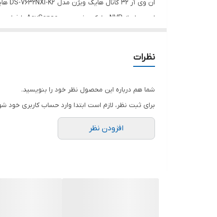
خروجی تصویر
این مدل از 
سایر درگاه‌ها
و کیفیت خروجی تا 12MP را پشتیبانی می‌کند. دارای یک خروجی صدا برای اتصال اسپیکر است.
فرمت ذخیره سازی
نظرات
LAN(خ
ابعاد و وزن
دارای 4 کانال ورودی آلارم و یک خروجی آلارم است.
شما هم درباره این محصول نظر خود را بنویسید.
مشخصات فنی دستگاه ان وی ار هایک ویژن
سایر ویژگی‌ها
برای ثبت نظر، لازم است ابتدا وارد حساب کاربری خود شو
این مدل از ان وی ار هایک ویژن از نوع H.265+/H.265/H.264+/H.264 است. پهنای باند ورودی NVR در این مدل برابر 256Mbps و پهنای باند خروجی برابر 160Mbps است.
افزودن نظر