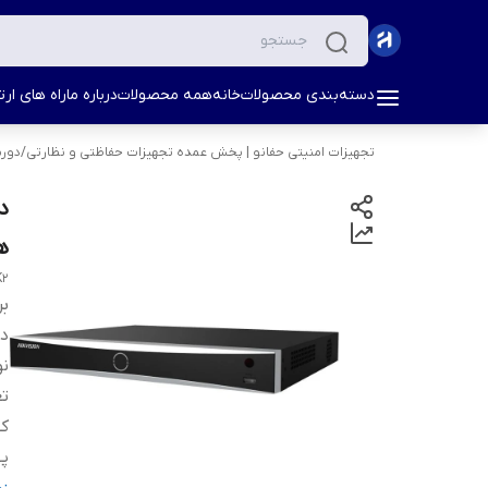
دسته‌بندی محصولات
خانه
همه محصولات
درباره ما
راه های ارتب
تجهیزات امنیتی حفانو | پخش عمده تجهیزات حفاظتی و نظارتی
/
دورب
ها
K2
بر
دس
نو
تع
ک
په