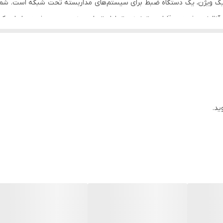
VGA ،HDMI ،LAN ،CVBS
NVR هایک ویژن سری AcuSense با فناوری آنالیز هوشمند و قابلیت تجزیه و تحلیل تصاویر به صورت ه
USB, خروجی اسپیکر
پ
H.265+/H.265/H.264+/H.264
روجی/ورودی) با پهنای باند 10/100/1000Mbps است که امکان اتصال به شبکه های کامپیوتری و همچنین قا
320 × 240 × 48 میلی‌متر, و 1kg ≥
-
ید.
برای ذخیره تصاویر دوربین‌های مداربس