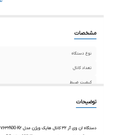
په
ن
ح
خ
سا
مشخصات
فر
اب
سا
نوع دستگاه
تعداد کانال
کیفیت ضبط
پهنای‌باند ورودی
توضیحات
پهنای‌باند خروجی
حافظه
دستگاه ان وی آر 32 کانال هایک ویژن مدل DS-7632NXI-K2