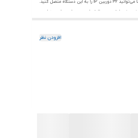
ان وی آر 32 کانال هایک ویژن مدل DS-7632NXI-K2 هایک ویژن، یک دستگاه ضبط برای سیستم‌های مداربسته تحت شبکه است. شما می‌توانید 32 دوربین IP را به این دستگاه متصل کنید.
وشمند را دارد. کیفیت ضبط تصویر مطابق با دوربین‌های مداربسته است
ورت های ورودی و خروجی آن شامل: خروجی تصویر از نوع HDMI هایک ویژن (با امکان انتقال همزمان تصویر و صدا)، خروجی VGA برای اتصال به مانیتور، یک پورت ارتباطی شبکه از نوع
افزودن نظر
بلیت انتقال تصاویر بر روی اینترنت و موبایل را فراهم می کند. همچنین
ته ان وی ار DS-7632NXI-K2 قابلیت پشتیبانی از 2 عدد هارد با حداکثر ظرفیت 10 ترابایت برای هر هارد را دارد. همچنین روش فشرده سازی اطلاعات در