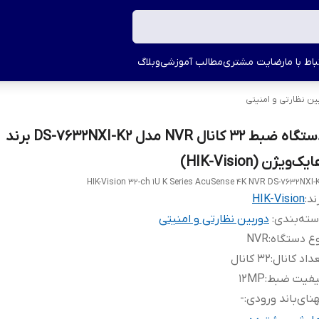
اط با ما
رضایت مشتری
مطالب آموزشی
وبلاگ
ین نظارتی و امنیتی
دستگاه ضبط 32 کانال NVR مدل DS-7632NXI-K2 برند
یک‌ویژن (HIK-Vision)
HIK-Vision 32-ch 1U K Series AcuSense 4K NVR DS-7632NXI-
ند:
HIK-Vision
ته‌بندی
:
دوربین نظارتی و امنیتی
ع دستگاه
:
NVR
داد کانال
:
32 کانال
یفیت ضبط
:
12MP
نای‌باند ورودی
:
-