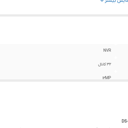
نای‌باند خروجی
:
-
مایش بیشتر
افظه
:
پشتیبانی از دو عدد هارد باحداکثر ظرفیت 10 ترابایت
روجی تصویر
:
VGA ،HDMI ،LAN ،CVBS
یر درگاه‌ها
:
USB, خروجی اسپیکر
مت ذخیره سازی
:
H.265+/H.265/H.264+/H.264
عاد و وزن
:
320 × 240 × 48 میلی‌متر, و 1kg ≥
یر ویژگی‌ها
:
-
NVR
32 کانال
12MP
-
-
پشتیبانی از دو عدد هارد باحداکثر ظرفیت 10 ترابایت