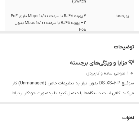
Switch)
پورت‌ها
۴ پورت RJ45 با سرعت 10/100 Mbps دارای PoE
+ ۲ پورت RJ45 با سرعت 10/100 Mbps بدون
PoE
توان PoE کل
۳۵ وات
توضیحات
دستگاه
💡 مزایا و ویژگی‌های برجسته
نرخ فوروارد بسته
۰٫۸۹ Mpps
🔹 ۱. طراحی ساده و کاربردی
توان PoE هر پورت
تا ۳۰ وات
سوئیچ DS-XS06-P بدون نیاز به تنظیمات خاص (Unmanaged) کار
می‌کند. کافی است دستگاه‌ها را متصل کنید تا به‌صورت خودکار ارتباط
جدول آدرس مک
۲ هزار ورودی
برقرار شود. این ویژگی، نصب و راه‌اندازی را برای نصاب‌ها بسیار سریع و
حافظه داخلی
۰٫۷۷ مگابیت
راحت می‌سازد.
(Cache)
نظرات
🔹 ۲. پشتیبانی از PoE با توان مناسب
ظرفیت سوئیچینگ
۱٫۲ Gbps
با توان خروجی کلی ۶۰ وات، این سوئیچ به‌راحتی می‌تواند برق مورد نیاز 4