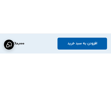
نوردهی و دید شب:
دید شب رنگی واقعی (
Full-Color
)
دارای
یک LED سفید
با
برد 20 متر
امکان تنظیم حالت روشن/خاموش LED به‌صورت
Auto
یا
Manual
---
افزودن به سبد خرید
4,780,000
اتصال و سازگاری:
خروجی ویدئو:
BNC چندحالته
مناسب برای
دستگاه‌های رکوردر HDCVI
و هایبرید با پشتیبانی از چهار
حالت انتقال تصویر
برگشت به بالا
---
نصب و تنظیمات:
محدوده چرخش: