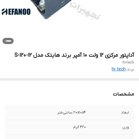
آداپتور مرکزی 12 ولت 10 آمپر برند هایتک مدل 12-S-120
hi-tech
برند:
hi-tech
مشخصات
ابعاد
۲۰x۱۰x۴ سانتی‌متر
وزن
۴۲۰ گرم