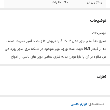
ولتاژ ورودی
۲۲۰ - ۱۱۰ ولت
ولتاژ خروجی
12 ولت DC
توضیحات
سایر توضیحات
پنل های ال ای دی - تابلو روان - و تمامی
دستگاههای با تغذیه ۱۲ ولت DC
توضیحات
منبع تغذیه یا پاور مدل S-120-12 با خروجی 12 ولت 10 آمپر تثبیت شده ،
که از فیلتر EMI جهت عدم ورود نویز موجود در شبکه برق شهر بهره می
برد علاوه بر آن با دارا بودن بدنه فلزی تمامی نویز های ناشی از امواج
الکترومغناطیسی در محیط را نیز حذف کرده و با دارا بودن رگولاتور ولتاژ ،
خروجی تثبیت شده 12 ولت را ارائه می دهد.دستگاه دارای 7 کنتاکت است
نظرات
که 2 تا مربوط به برق ورودی 220 ولت و یک عدد مربوط به اتصال زمین
و 2 کنتاکت مثبت و 2 کنتاکت منفی جهت استفاده برای 2 دستگاه مستقل
می باشد .
دسته‌بندی
:
لوازم جانبی