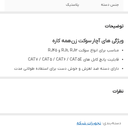
جنس دسته
پلاستیک
رنگ
سبز و زرد
توضیحات
ویژگی های
آچار سوکت زن همه کاره
مناسب برای انواع سوکت RJ11, RJ12 و RJ45
قابلیت پانچ کابل های CAT7 / CAT5 / CAT6 / CAT5E
دارای دسته ضد لغزش و خوش دست برای استفاده طولانی مدت
مکانیزم قفل خودکار جهت ایمنی هنگام استفاده
تیغه های برش دقیق برای قطع کابل و روکش بردار Stripper
نظرات
ساختار فلزی مقاوم در برابر فشار و ضربه
دسته‌بندی
:
تجهیزات شبکه