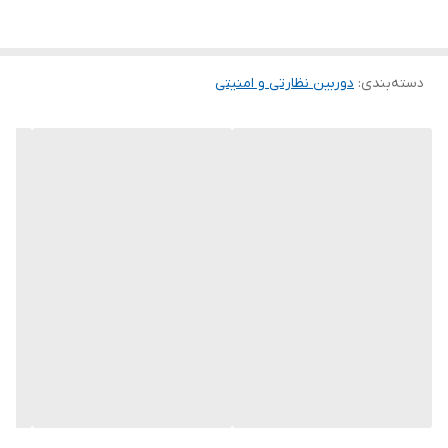
می‌آیند.
دسته‌بندی
:
دوربین نظارتی و امنیتی
---
کیفیت تصویر حتی در شب
سنسور:
۱/۲.۷ اینچی
وضوح تصویر:
2880×1620 ؛
۵MP @25fps:
2592×1944 ؛
5MP @20fps:
2560×1440 ؛
4MP:
1920×1080
1080P:
حداقل روشنایی:
۰٫۰۲ لوکس (F2.0، AGC روشن) و ۰ لوکس با روشن شدن
IR
چراغ IR: ۱
عدد، برد ۲۰ متر، عمر ≥ ۶۰۰۰۰ ساعت
فیلتر IR-cut
با سوئیچ خودکار (ICR)
---
لنز و زاویه دید