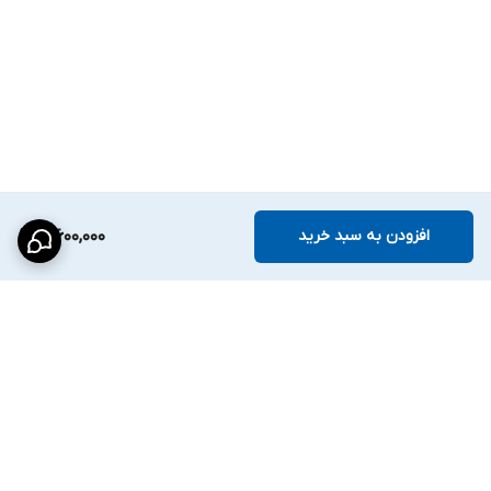
---
بدنه و استانداردها
ابعاد:
۱۴۲×۶۳×۶۵ میلی‌متر
وزن:
۱۳۵ گرم
بدنه پلاستیکی، مقاوم با استاندارد IP67
استانداردها:
CE, FCC, EMC, RoHS, WEEE
افزودن به سبد خرید
3,600,000
---
قابلیت ضبط صدا
فاقد میکروفون داخلی
. برای ضبط صدا باید به مدل‌های
UAC-B115-AF28
/ UAC-B115-AF40
یا
UAC-T115-AF28 / UAC-T115-AF40
مراجعه کنید.
برگشت به بالا
---
جمع‌بندی ویژگی‌ها