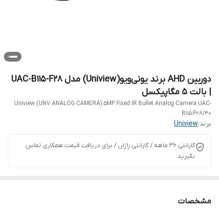
دوربین AHD برند یونی‌ویو(Uniview) مدل UAC-B115-F28
| بالت 5 مگاپیکسل
Uniview (UNV ANALOG CAMERA) 5MP Fixed IR Bullet Analog Camera UAC-
B115-F28/40
برند:
Uniview
گارانتی 36 ماهه / گارانتی راژان / برای دریافت قیمت همکاری تماس
بگیرید.
مشخصات