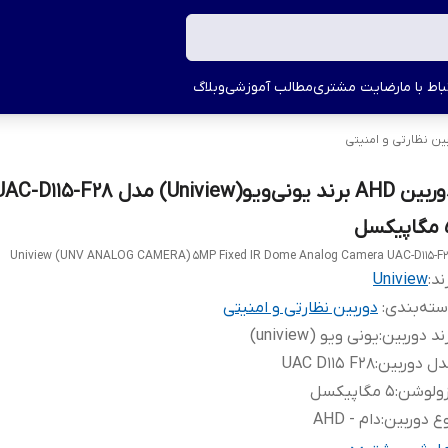
اط با ما
رضایت مشتری
مطالب آموزشی
وبلاگ
ین نظارتی و امنیتی
کسل
Uniview (UNV ANALOG CAMERA) 5MP Fixed IR Dome Analog Camera UAC-D115-F
ند:
Uniview
ته‌بندی
:
دوربین نظارتی و امنیتی
ند دوربین
:
یونی ویو (uniview)
ل دوربین
:
UAC D115 F28
زولوشن
:
5 مگاپیکسل
ع دوربین
:
دام - AHD