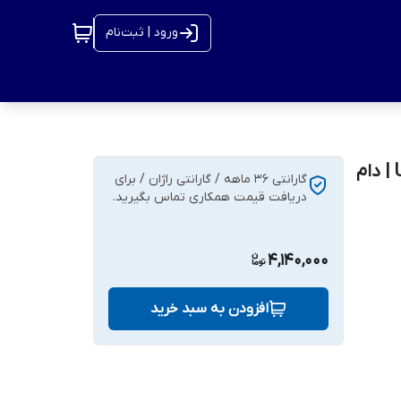
ورود | ثبت‌نام
دوربین AHD برند یونی‌ویو(Uniview) مدل UAC-D115-F28 | دام
گارانتی 36 ماهه / گارانتی راژان / برای
دریافت قیمت همکاری تماس بگیرید.
4,140,000
افزودن به سبد خرید