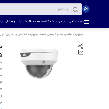
دسته‌بندی محصولات
خانه
همه محصولات
درباره ما
راه های ارتب
تجهیزات امنیتی حفانو | پخش عمده تجهیزات حفاظتی و نظارتی
/
دورب
5 مگاپی
28
بر
دس
بر
مد
ر
نو