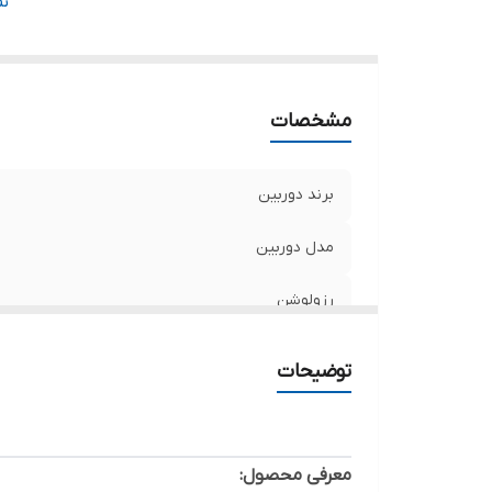
لن
ن
اس
ج
مشخصات
برند دوربین
مدل دوربین
رزولوشن
نوع دوربین
توضیحات
لنز دوربین
استاندارد
معرفی محصول: