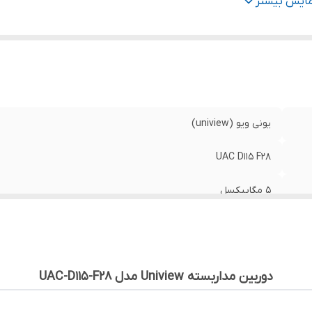
ز دوربین
:
2.8mm
مایش بیشتر
تاندارد
:
(ضد آب و گرد و غبار)IP67
نس بدنه
:
پلاستیک (Plastic)
یونی ویو (uniview)
UAC D115 F28
5 مگاپیکسل
دام - AHD
2.8mm
دوربین مداربسته Uniview مدل UAC-D115-F28
(ضد آب و گرد و غبار)IP67