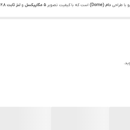
و با طراحی
دام (Dome)
پلاستیک (Plastic)
است که با کیفیت تصویر
۵ مگاپیکسل
و
لنز ثابت ۲.۸ میلی‌متر
مان‌ها به‌شمار می‌آید.
ید.